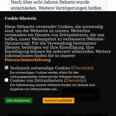
Nach über acht Jahren Debatte wurde
entschieden. Weitere Verzögerungen helfen
niemandem.
Cookie Hinweis
Nuthetal braucht Wohnraum – aber mit
Diese Webseite verwendet Cookies, die notwendig
sind, um die Webseite zu nutzen. Weiterhin
Verantwortung und ohne den Charakter
verwenden wir Dienste von Drittanbietern, die uns
unserer Gemeinde zu zerstören.
helfen, unser Webangebot zu verbessern (Website-
Optmierung). Für die Verwendung bestimmter
Dienste, benötigen wir Ihre Einwilligung. Ihre
Einwilligung können Sie jederzeit widerrufen. Weitere
Wohnen
Wohnungsbau
Informationen finden Sie in unserer
Bebauungsplan
Rehgraben
Nuthetal
Datenschutzerklärung
.
Gemeindeentwicklung
Familien
Technisch notwendige Cookies (
Übersicht
)
CDU Nuthetal
Daniel Hotescheck
Die notwendigen Cookies werden allein für den
Kommunalpolitik Brandenburg
ordnungsgemäßen Gebrauch der Webseite benötigt.
|
Hans-Martin Küfner
Cookies von Drittanbietern (
Übersicht
)
Zur Optimierung unserer Webseite binden wir Dienste und
Angebote von Drittanbietern ein.
WEITER LESEN
Alle akzeptieren
Auswahl speichern