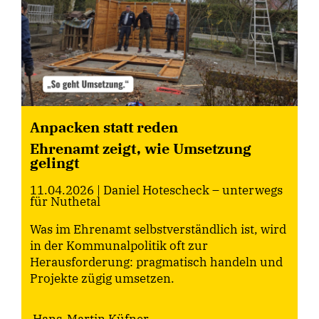
Anpacken statt reden
Ehrenamt zeigt, wie Umsetzung
gelingt
11.04.2026
| Daniel Hotescheck – unterwegs
für Nuthetal
Was im Ehrenamt selbstverständlich ist, wird
in der Kommunalpolitik oft zur
Herausforderung: pragmatisch handeln und
Projekte zügig umsetzen.