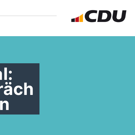
l:
räch
rn