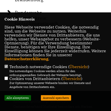
Bundeswehr-
Freundeskreis:
Cookie Hinweis
Gedankenaustausch
Diese Webseite verwendet Cookies, die notwendig
an historischem
sind, um die Webseite zu nutzen. Weiterhin
Ort
verwenden wir Dienste von Drittanbietern, die uns
helfen, unser Webangebot zu verbessern (Website-
Optmierung). Für die Verwendung bestimmter
Dienste, benötigen wir Ihre Einwilligung. Ihre
Nationaler
Einwilligung können Sie jederzeit widerrufen. Weitere
Veteranentag:
Informationen finden Sie in unserer
Ein Zeichen des
Datenschutzerklärung
.
Respekts und
Technisch notwendige Cookies (
Übersicht
)
der
Die notwendigen Cookies werden allein für den
Anerkennung
ordnungsgemäßen Gebrauch der Webseite benötigt.
Cookies von Drittanbietern (
Übersicht
)
Zur Optimierung unserer Webseite binden wir Dienste und
Angebote von Drittanbietern ein.
Alle akzeptieren
Auswahl speichern
Kommunalpolitik liegt uns im CDU
Gemeindeverband Nuthetal besonders am Herzen.