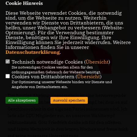
Cookie Hinweis
Diese Webseite verwendet Cookies, die notwendig
sind, um die Webseite zu nutzen. Weiterhin
verwenden wir Dienste von Drittanbietern, die uns
helfen, unser Webangebot zu verbessern (Website-
Optmierung). Für die Verwendung bestimmter
Dienste, benötigen wir Ihre Einwilligung. Ihre
Einwilligung können Sie jederzeit widerrufen. Weitere
Informationen finden Sie in unserer
Datenschutzerklärung
.
Technisch notwendige Cookies (
Übersicht
)
Die notwendigen Cookies werden allein für den
ordnungsgemäßen Gebrauch der Webseite benötigt.
Cookies von Drittanbietern (
Übersicht
)
Zur Optimierung unserer Webseite binden wir Dienste und
Angebote von Drittanbietern ein.
Das heutige Abstimmungsergebnis ist eine hervorragende
Alle akzeptieren
Auswahl speichern
Basis für den nun beginnenden Wahlkampf, bei dem es auf
Geschlossenheit in der eigenen Partei ankommen wird. Ich
lade alle CDU Mitglieder ein, an unserem Wahlkampf
teilzunehmen. Götz Friedrich danke ich für den offenen
und fairen Wettstreit in den letzten Wochen und freue mich
auf seine zugesagte Unterstützung.